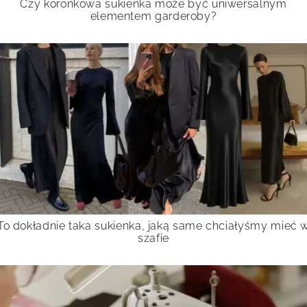
Czy koronkowa sukienka może być uniwersalnym
elementem garderoby?
To dokładnie taka sukienka, jaką same chciałyśmy mieć 
szafie