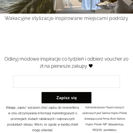
Wakacyjne stylizacje inspirowane miejscami podróży
Odkryj modowe inspiracje co tydzień i odbierz voucher 20
zł na pierwsze zakupy 🖤
Klikając „zapisz” wyrażam chęć zapisu do newslettera,
Administratorem Twoich danych
w celu otrzymywania informacji marketingowych o
osobowych jest Sabina Hajdo-Piórek
promocjach, kodach rabatowych i najnowszych
działająca pod firmą rêver Sabina
produktach sklepu. Wiem, że zgodę w każdej chwili
Hajdo-Piórek NIP: 8691960639,
mogę odwołać.
REGON: 362688622