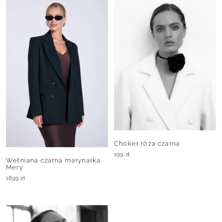
Choker róża czarna
199
zł
Wełniana czarna marynarka
Mery
1899
zł