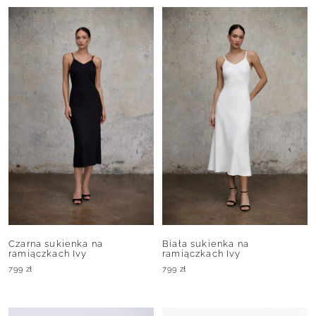
Czarna sukienka na
Biała sukienka na
ramiączkach Ivy
ramiączkach Ivy
799
zł
799
zł