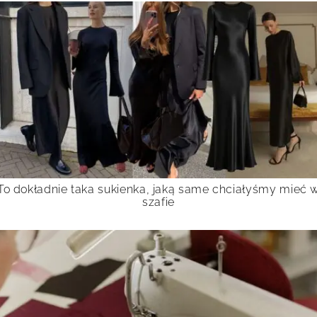
To dokładnie taka sukienka, jaką same chciałyśmy mieć 
szafie