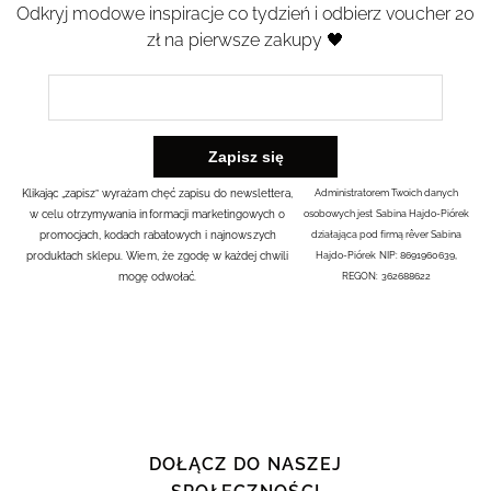
Odkryj modowe inspiracje co tydzień i odbierz voucher 20
zł na pierwsze zakupy 🖤
Klikając „zapisz” wyrażam chęć zapisu do newslettera,
Administratorem Twoich danych
w celu otrzymywania informacji marketingowych o
osobowych jest Sabina Hajdo-Piórek
promocjach, kodach rabatowych i najnowszych
działająca pod firmą rêver Sabina
produktach sklepu. Wiem, że zgodę w każdej chwili
Hajdo-Piórek NIP: 8691960639,
mogę odwołać.
REGON: 362688622
DOŁĄCZ DO NASZEJ