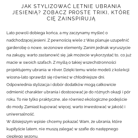
JAK STYLIZOWAĆ LETNIE UBRANIA
JESIENIĄ? ZOBACZ PROSTE TRIKI, KTÓRE
CIĘ ZAINSPIRUJĄ
Lato powoli dobiega końca, a my zaczynamy myśleć o
nadchodzącej jesieni. Z pewnością wiele z Was planuje uzupełnić
garderobę o nowe, sezonowe elementy. Zanim jednak wyruszycie
na zakupy, warto zastanowić się, jak możecie wykorzystać to, co już
macie w swoich szafach. Z myślą o takiej wszechstronności
projektujemy ubrania w rêver. Dzięki temu wiele modeli z kolekcji
wiosna-lato sprawdzi się również w chłodniejsze dni.
Odpowiednia stylizacja i dobór dodatków mogą całkowicie
odmienić charakter ubrania i dostosować je do różnych okazji i pór
roku. To nie tylko praktyczne, ale również ekologiczne podejście
do mody. Zamiast kupować więcej, warto inwestować w jakość i
uniwersalność.
W dzisiejszym wpisie chcemy pokazać Wam, że ubrania, które
kupiłyście latem, nie muszą zalegać w szafie do następnego
ciepłego sezonu.