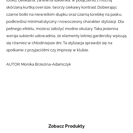
looku. Delikatna, zwiewna sukienka, w połączeniu z mocną
skórzaną kurtką oversize, tworzy ciekawy kontrast. D
obierając
czarne botki na niewielkim słupku oraz czarną torebkę na pasku,
podkreślisz minimalistyczny i nowoczesny charakter stylizacji. D
la
pełnego efektu, możesz założyć modne okulary. Taka jesienna
wersja sukienki udowadnia, że elementy letniej garderoby wpisują
się również w chłodniejsze dni. Ta stylizacja sprawdzi się na
spotkanie z przyjaciółmi czy imprezę w klubie.
AUTOR: Monika Brzezina-Adamczyk
Zobacz Produkty