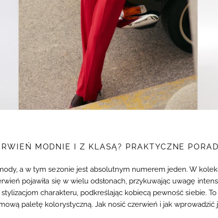
ERWIEŃ MODNIE I Z KLASĄ? PRAKTYCZNE PORADY
 z mody, a w tym sezonie jest absolutnym numerem jeden. W kol
zerwień pojawiła się w wielu odsłonach, przykuwając uwagę inten
stylizacjom charakteru, podkreślając kobiecą pewność siebie. To b
imową paletę kolorystyczną. Jak nosić czerwień i jak wprowadzić 