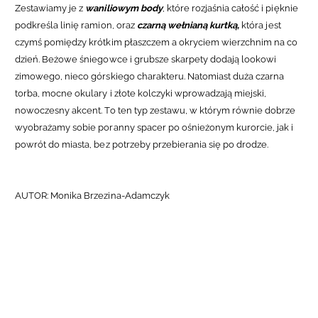
Zestawiamy je z
waniliowym body
, które rozjaśnia całość i pięknie
podkreśla linię ramion, oraz
czarną wełnianą kurtką,
która jest
czymś pomiędzy krótkim płaszczem a okryciem wierzchnim na co
dzień. Beżowe śniegowce i grubsze skarpety dodają lookowi
zimowego, nieco górskiego charakteru. Natomiast duża czarna
torba, mocne okulary i złote kolczyki wprowadzają miejski,
nowoczesny akcent. To ten typ zestawu, w którym równie dobrze
wyobrażamy sobie poranny spacer po ośnieżonym kurorcie, jak i
powrót do miasta, bez potrzeby przebierania się po drodze.
AUTOR: Monika Brzezina-Adamczyk