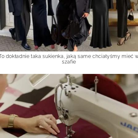
To dokładnie taka sukienka, jaką same chciałyśmy mieć 
szafie