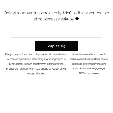
Odkryj modowe inspiracje co tydzień i odbierz voucher 20
zł na pierwsze zakupy 🖤
Klikając „zapisz” wyrażam chęć zapisu do newslettera,
Administratorem Twoich danych
w celu otrzymywania informacji marketingowych o
osobowych jest Sabina Hajdo-Piórek
promocjach, kodach rabatowych i najnowszych
działająca pod firmą rêver Sabina
produktach sklepu. Wiem, że zgodę w każdej chwili
Hajdo-Piórek NIP: 8691960639,
mogę odwołać.
REGON: 362688622