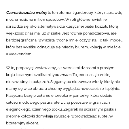
Czarna koszula z wełny
to ten element garderoby, który naprawdę
można nosić na milion sposobów. W roli głównej świetnie
sprawdza się jako alternatywa dla klasycznej białej koszuli, którą
większość z nas ma już w szafie. Jest równie ponadczasowa, ale
bardziej graficzna, wyrazista, trochę mniej oczywista. To taki model,
który bez wysiłku odnajduje się między biurem, kolacją w mieście
a weekendem.
W tej propozycji zestawiamy ją z szerokimi dżinsami o prostym
kroju i czarnymi szpilkami typu
mules
. To jedno z najbardziej
niezawodnych połączeń. Sięgamy po nie zawsze wtedy, kiedy nie
mamy się w co ubrać, a chcemy wyglądać nowocześnie i spójnie.
Klasyczną bazę przełamuje torebka w panterkę, która dodaje
całości modowego pazura, ale wciąż pozostaje w granicach
eleganckiego, dziennego looku. Zegarek na skórzanym pasku i
srebrne kolczyki domykają stylizację, wprowadzając subtelny
biżuteryjny akcent.