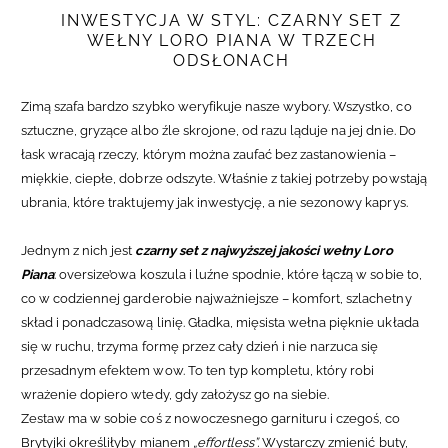
INWESTYCJA W STYL: CZARNY SET Z
WEŁNY LORO PIANA W TRZECH
ODSŁONACH
Zimą szafa bardzo szybko weryfikuje nasze wybory. Wszystko, co
sztuczne, gryzące albo źle skrojone, od razu ląduje na jej dnie. Do
łask wracają rzeczy, którym można zaufać bez zastanowienia –
miękkie, ciepłe, dobrze odszyte. Właśnie z takiej potrzeby powstają
ubrania, które traktujemy jak inwestycję, a nie sezonowy kaprys.
Jednym z nich jest
czarny set z najwyższej jakości wełny Loro
Piana
: oversize’owa koszula i luźne spodnie, które łączą w sobie to,
co w codziennej garderobie najważniejsze – komfort, szlachetny
skład i ponadczasową linię. Gładka, mięsista wełna pięknie układa
się w ruchu, trzyma formę przez cały dzień i nie narzuca się
przesadnym efektem wow. To ten typ kompletu, który robi
wrażenie dopiero wtedy, gdy założysz go na siebie.
Zestaw ma w sobie coś z nowoczesnego garnituru i czegoś, co
Brytyjki określiłyby mianem
„effortless”.
Wystarczy zmienić buty,