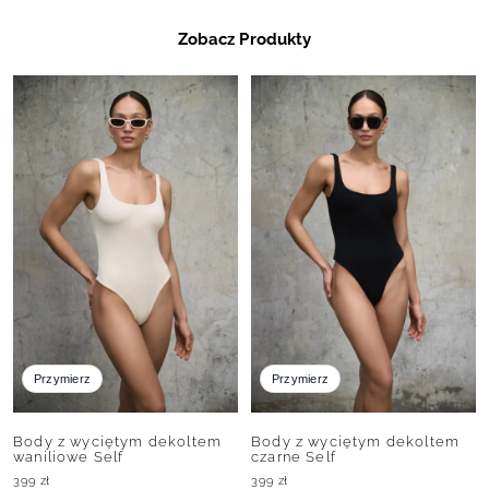
Zobacz Produkty
Przymierz
Przymierz
Body z wyciętym dekoltem
Body z wyciętym dekoltem
waniliowe Self
czarne Self
399
zł
399
zł