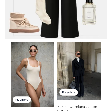
Przymierz
Przymierz
Kurtka wełniana Aspen
czarna