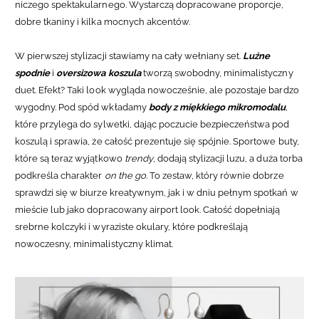
niczego spektakularnego. Wystarczą dopracowane proporcje,
dobre tkaniny i kilka mocnych akcentów.
W pierwszej stylizacji stawiamy na cały wełniany set.
Luźne
spodnie
i
oversizowa koszula
tworzą swobodny, minimalistyczny
duet. Efekt? Taki look wygląda nowocześnie, ale pozostaje bardzo
wygodny. Pod spód wkładamy
body z miękkiego mikromodalu
,
które przylega do sylwetki, dając poczucie bezpieczeństwa pod
koszulą i sprawia, że całość prezentuje się spójnie. Sportowe buty,
które są teraz wyjątkowo
trendy
, dodają stylizacji luzu, a duża torba
podkreśla charakter
on the go
. To zestaw, który równie dobrze
sprawdzi się w biurze kreatywnym, jak i w dniu pełnym spotkań w
mieście lub jako dopracowany airport look.
Całość dopełniają
srebrne kolczyki i wyraziste okulary, które podkreślają
nowoczesny, minimalistyczny klimat.