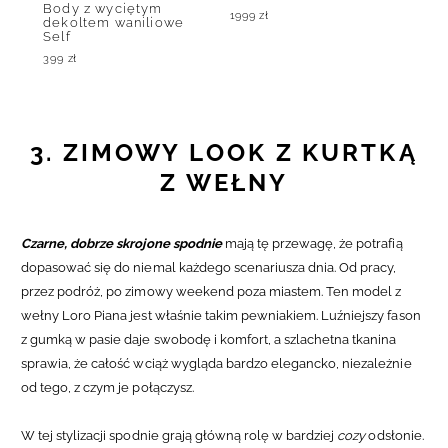
Body z wyciętym
1999
zł
dekoltem waniliowe
Self
399
zł
3. ZIMOWY LOOK Z KURTKĄ
Z WEŁNY
Czarne, dobrze skrojone spodnie
mają tę przewagę, że potrafią
dopasować się do niemal każdego scenariusza dnia. Od pracy,
przez podróż, po zimowy weekend poza miastem. Ten model z
wełny Loro Piana jest właśnie takim pewniakiem. Luźniejszy fason
z gumką w pasie daje swobodę i komfort, a szlachetna tkanina
sprawia, że całość wciąż wygląda bardzo elegancko, niezależnie
od tego, z czym je połączysz.
W tej stylizacji spodnie grają główną rolę w bardziej
cozy
odsłonie.