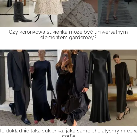
Czy koronkowa sukienka może być uniwersalnym
elementem garderoby?
To dokładnie taka sukienka, jaką same chciałyśmy mieć 
szafie