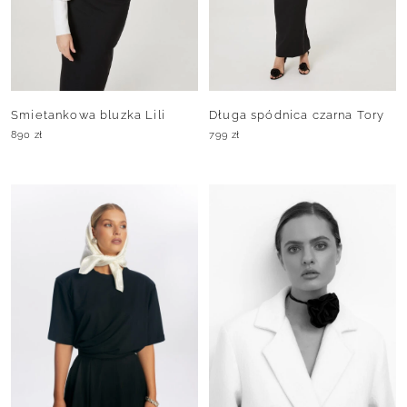
Śmietankowa bluzka Lili
Długa spódnica czarna Tory
890
zł
799
zł