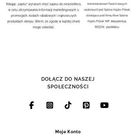
Klikając „zapisz” wyrażam chęć zapisu do newslettera,
Administratorem Twoich danych
w celu otrzymywania informacji marketingowych o
osobowych jest Sabina Hajdo-Piórek
promocjach, kodach rabatowych i najnowszych
działająca pod firmą rêver Sabina
produktach sklepu. Wiem, że zgodę w każdej chwili
Hajdo-Piórek NIP: 8691960639,
mogę odwołać.
REGON: 362688622
DOŁĄCZ DO NASZEJ
SPOŁECZNOŚCI
Moje Konto