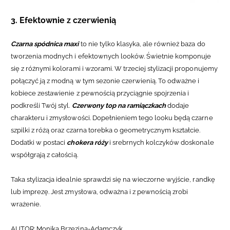
3. Efektownie z czerwienią
Czarna spódnica maxi
to nie tylko klasyka, ale również baza do
tworzenia modnych i efektownych looków. Ś
wietnie komponuje
się z różnymi kolorami i wzorami. W trzeciej stylizacji proponujemy
połączyć ją z
modną w tym sezonie czerwienią
. To odważne i
kobiece zestawienie z pewnością przyciągnie spojrzenia i
podkreśli Twój styl.
Czerwony top na ramiączkach
dodaje
charakteru i zmysłowości. Dopełnieniem tego looku będą
czarne
szpilki z różą oraz czarna torebka o geometrycznym kształcie.
Dodatki w postaci
chokera róży
i srebrnych kolczyków doskonale
współgrają z całością.
Taka stylizacja idealnie sprawdzi się na wieczorne wyjście, randkę
lub imprezę. Jest zmysłowa, odważna i z pewnością zrobi
wrażenie.
AUTOR: Monika Brzezina-Adamczyk