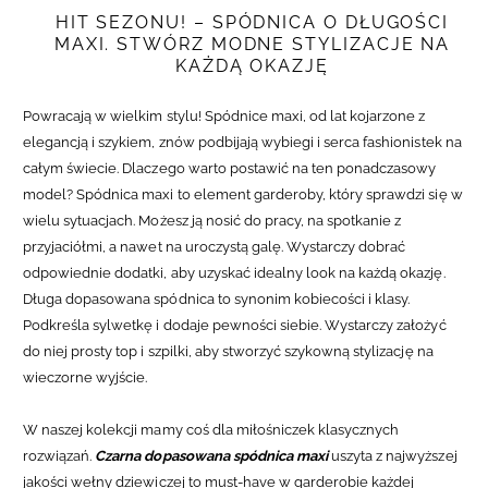
HIT SEZONU! – SPÓDNICA O DŁUGOŚCI
MAXI. STWÓRZ MODNE STYLIZACJE NA
KAŻDĄ OKAZJĘ
Powracają w wielkim stylu! Spódnice maxi, od lat kojarzone z
elegancją i szykiem, znów podbijają wybiegi i serca fashionistek na
całym świecie. Dlaczego warto postawić na ten ponadczasowy
model?
Spódnica maxi to element garderoby, który sprawdzi się w
wielu sytuacjach. Możesz ją nosić do pracy, na spotkanie z
przyjaciółmi, a nawet na uroczystą galę. Wystarczy dobrać
odpowiednie dodatki, aby uzyskać idealny look na każdą okazję.
Długa dopasowana spódnica
to synonim kobiecości i klasy.
Podkreśla sylwetkę i dodaje pewności siebie. Wystarczy założyć
do niej prosty top i szpilki, aby stworzyć szykowną stylizację na
wieczorne wyjście.
W naszej kolekcji mamy coś dla miłośniczek klasycznych
rozwiązań.
Czarna dopasowana spódnica maxi
uszyta z najwyższej
jakości wełny dziewiczej to must-have w garderobie każdej