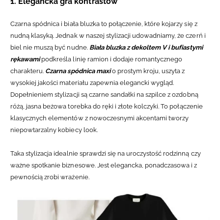
1. Elegancka gra kontrastów
Czarna spódnica i biała bluzka to połączenie, które kojarzy się z
nudną klasyką. Jednak w naszej stylizacji udowadniamy, że czerń i
biel nie muszą być nudne.
Biała bluzka z dekoltem V i bufiastymi
rękawami
podkreśla linię ramion i dodaje romantycznego
charakteru.
Czarna spódnica maxi
o prostym kroju, uszyta z
wysokiej jakości materiału zapewnia elegancki wygląd.
Dopełnieniem stylizacji są
czarne sandałki na szpilce z ozdobną
różą
,
jasna beżowa torebka do ręki
i
złote kolczyki
. To połączenie
klasycznych elementów z nowoczesnymi akcentami tworzy
niepowtarzalny kobiecy look.
Taka stylizacja idealnie sprawdzi się na uroczystość rodzinną czy
ważne spotkanie biznesowe. Jest elegancka, ponadczasowa i z
pewnością zrobi wrażenie.