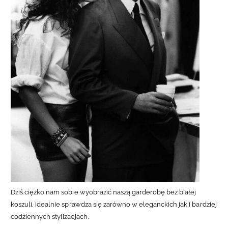
Dziś ciężko nam sobie wyobrazić naszą garderobę bez białej
koszuli, idealnie sprawdza się zarówno w eleganckich jak i bardziej
codziennych stylizacjach.