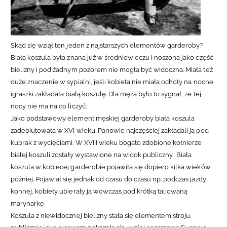
Skąd się wziął ten jeden z najstarszych elementów garderoby?
Biała koszula była znana już w średniowieczu i noszona jako część
bielizny i pod żadnym pozorem nie mogła być widoczna. Miała też
duże znaczenie w sypialni, jeśli kobieta nie miała ochoty na nocne
igraszki zakładała białą koszulę. Dla męża było to sygnał, że tej
nocy nie ma na co liczyć.
Jako podstawowy element męskiej garderoby biała koszula
zadebiutowała w XVI wieku. Panowie najczęściej zakładali ją pod
kubrak z wycięciami. W XVIII wieku bogato zdobione kołnierze
białej koszuli zostały wystawione na widok publiczny. Biała
koszula w kobiecej garderobie pojawiła się dopiero kilka wieków
później. Pojawiał się jednak od czasu do czasu np. podczas jazdy
konnej, kobiety ubierały ją wówczas pod krótką taliowaną
marynarkę.
Koszula z niewidocznej bielizny stała się elementem stroju,