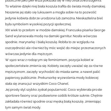
publicznie jako pierwsza pokazała się w niej cesarzowa Eugenia.
To właśnie dzięki niej biała koszula trafiła do świata mody damskiej.
Noszenie jej stało się luksusem a mogła sobie na to pozwolić
jedynie kobieta dobrze urodzona lub zamożna. Nieskazitelna biel
była symbolem wysokiej pozycji społecznej.
XIX wiek to przełom w modzie damskiej. Francuska pisarka George
Sand wylansowała modę na damski garnitur. Nosiła wówczas
spodnie, marynarkę i białą koszulę. Robiła to ze względu na
oszczędności ale również by móc wejść do miejsc przeznaczonych
wówczas jedynie dla mężczyzn.
W 1920 wraz z rodzącym się feminizmem, pozycja kobiet w
społeczeństwie zmienia się. Kobiety zaczęły uważać się za równe
mężczyznom, zaczęły wychodzić do miasta same, a nawet palić
papierosy publicznie. Prekursorkę wyzwolenia mody kobiecej
stała się znana już wszystkim Coco Chanel.
Jej prosty styl szybko zyskał popularność. Coco wybierała proste
sportowe fasony oraz pozbawione ozdób krótsze suknie. Chętnie
zakładała również spodnie oraz męską białą koszulę, zmieniając
tym samym świat mody.