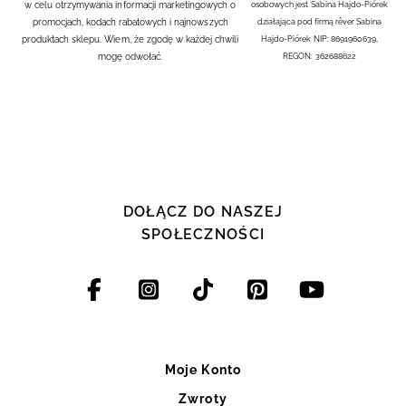
w celu otrzymywania informacji marketingowych o
osobowych jest Sabina Hajdo-Piórek
promocjach, kodach rabatowych i najnowszych
działająca pod firmą rêver Sabina
produktach sklepu. Wiem, że zgodę w każdej chwili
Hajdo-Piórek NIP: 8691960639,
mogę odwołać.
REGON: 362688622
DOŁĄCZ DO NASZEJ
SPOŁECZNOŚCI
Moje Konto
Zwroty