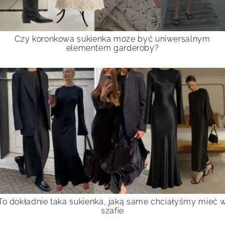
Czy koronkowa sukienka może być uniwersalnym
elementem garderoby?
To dokładnie taka sukienka, jaką same chciałyśmy mieć 
szafie