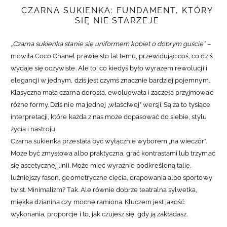
CZARNA SUKIENKA: FUNDAMENT, KTÓRY
SIĘ NIE STARZEJE
„Czarna sukienka stanie się uniformem kobiet o dobrym guście”
–
mówiła Coco Chanel prawie sto lat temu, przewidując coś, co dziś
wydaje się oczywiste. Ale to, co kiedyś było wyrazem rewolucji i
elegancji w jednym, dziś jest czymś znacznie bardziej pojemnym.
Klasyczna mała czarna dorosła, ewoluowała i zaczęła przyjmować
różne formy. Dziś nie ma jednej „właściwej” wersji. Są za to tysiące
interpretacji, które każda z nas może dopasować do siebie, stylu
życia i nastroju.
Czarna sukienka przestała być wyłącznie wyborem „na wieczór”.
Może być zmysłowa albo praktyczna, grać kontrastami lub trzymać
się ascetycznej linii. Może mieć wyraźnie podkreśloną talię,
luźniejszy fason, geometryczne cięcia, drapowania albo sportowy
twist. Minimalizm? Tak. Ale równie dobrze teatralna sylwetka,
miękka dzianina czy mocne ramiona. Kluczem jest jakość
wykonania, proporcje i to, jak czujesz się, gdy ją zakładasz.