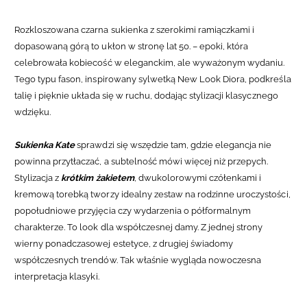
Rozkloszowana czarna sukienka z szerokimi ramiączkami i
dopasowaną górą to ukłon w stronę lat 50. – epoki, która
celebrowała kobiecość w eleganckim, ale wyważonym wydaniu.
Tego typu fason, inspirowany sylwetką New Look Diora, podkreśla
talię i pięknie układa się w ruchu, dodając stylizacji klasycznego
wdzięku.
Sukienka Kate
sprawdzi się wszędzie tam, gdzie elegancja nie
powinna przytłaczać, a subtelność mówi więcej niż przepych.
Stylizacja z
krótkim żakietem
, dwukolorowymi czółenkami i
kremową torebką tworzy idealny zestaw na rodzinne uroczystości,
popołudniowe przyjęcia czy wydarzenia o półformalnym
charakterze.
To look dla współczesnej damy. Z jednej strony
wierny ponadczasowej estetyce, z drugiej świadomy
współczesnych trendów. Tak właśnie wygląda nowoczesna
interpretacja klasyki.