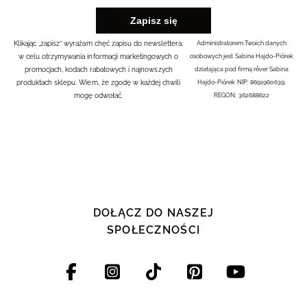
Klikając „zapisz” wyrażam chęć zapisu do newslettera,
Administratorem Twoich danych
w celu otrzymywania informacji marketingowych o
osobowych jest Sabina Hajdo-Piórek
promocjach, kodach rabatowych i najnowszych
działająca pod firmą rêver Sabina
produktach sklepu. Wiem, że zgodę w każdej chwili
Hajdo-Piórek NIP: 8691960639,
mogę odwołać.
REGON: 362688622
DOŁĄCZ DO NASZEJ
SPOŁECZNOŚCI