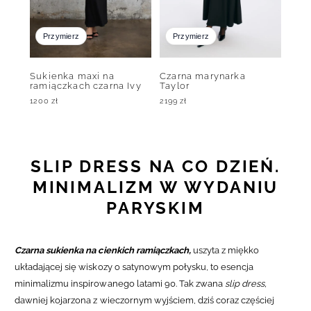
Przymierz
Przymierz
Sukienka maxi na
Czarna marynarka
ramiączkach czarna Ivy
Taylor
1200
zł
2199
zł
SLIP DRESS NA CO DZIEŃ.
MINIMALIZM W WYDANIU
PARYSKIM
Czarna sukienka na cienkich ramiączkach,
uszyta z miękko
układającej się wiskozy o satynowym połysku, to esencja
minimalizmu inspirowanego latami 90. Tak zwana
slip dress,
dawniej kojarzona z wieczornym wyjściem, dziś coraz częściej