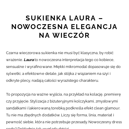
SUKIENKA LAURA –
NOWOCZESNA ELEGANCJA
NA WIECZÓR
Czarna wieczorowa sukienka nie musi być klasyczna, by robić
wrażenie.
Laura
to nowoczesna interpretacja tego co kobiece,
sensualne i wyrafinowane. Miękki mikromodal dopasowuje się do
sylwetki, a efektowne detale, jak stójka z wiązaniem na szyi i
odkryte plecy, nadają całości wyrazistego charakteru.
To propozycja na ważne wyjścia, na przykład na kolację, premierę
czy przyjęcie. Stylizacja z biżuteryjnymi kolczykami, zmysłowymi
sandałkami i lakierowaną torebką podkreśla efekt clean glamour.
Tu nie ma zbędnych dodatków. Liczy się forma, linia, materiał i
pewność siebie, która nie potrzebuje przesady.
Nowoczesny dress
code? Dokładnie tak wygląda dzisiaj.