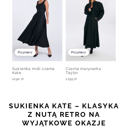
Przymierz
Przymierz
Sukienka midi czarna
Czarna marynarka
Kate
Taylor
1290
zł
2199
zł
SUKIENKA KATE – KLASYKA
Z NUTĄ RETRO NA
WYJĄTKOWE OKAZJE