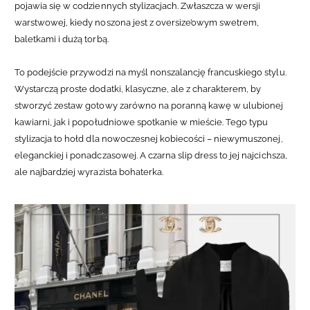
pojawia się w codziennych stylizacjach. Zwłaszcza w wersji
warstwowej, kiedy noszona jest z oversize’owym swetrem,
baletkami i dużą torbą.
To podejście przywodzi na myśl nonszalancję francuskiego stylu.
Wystarczą proste dodatki, klasyczne, ale z charakterem, by
stworzyć zestaw gotowy zarówno na poranną kawę w ulubionej
kawiarni, jak i popołudniowe spotkanie w mieście.
Tego typu
stylizacja to hołd dla nowoczesnej kobiecości – niewymuszonej,
eleganckiej i ponadczasowej. A czarna slip dress to jej najcichsza,
ale najbardziej wyrazista bohaterka.