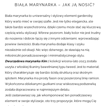
BIAŁA MARYNARKA – JAK JĄ NOSIĆ?
Biała marynarka to uniwersalny i stylowy element garderoby,
który warto mieć w swojej szafie. Jest nie tylko elegancka, ale
także bardzo wszechstronna, dzięki czemu może stać się kluczową
częścią wielu stylizacji. Wbrew pozorom, biały kolor nie jest trudny
do noszenia i dobrze łączy się z innymi odcieniami, wprowadzając
powiew świeżości. Biała marynarka dodaje klasy i szyku
niezależnie od okazji. Nic więc dziwnego, że stawiają na nią
miłośniczki ponadczasowego i minimalistycznego stylu.
Dwurzędowa marynarka Kim
z kolekcji wiosna-lato 2023 została
uszyta z włoskiej tkaniny bawełnianej typu tweed. Jest to materiał,
który charakteryzuje się bardzo ścisłą strukturą oraz skośnym
splotem. Marynarka ma prosty fason oraz poszerzoną linię ramion.
Wykończona oblekanymi guzikami oraz wiskozową podszewką
została dopracowana w najmniejszym detalu.
Jeśli zastanawiasz się, jak wkomponować ten ponadczasowy
element w swoje stylizacje, oto trzy propozycje, które mogą Cię