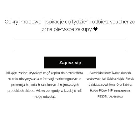
Odkryj modowe inspiracje co tydzień i odbierz voucher 20
zł na pierwsze zakupy 🖤
Klikając „zapisz” wyrażam chęć zapisu do newslettera,
Administratorem Twoich danych
w celu otrzymywania informacji marketingowych o
osobowych jest Sabina Hajdo-Piórek
promocjach, kodach rabatowych i najnowszych
działająca pod firmą rêver Sabina
produktach sklepu. Wiem, że zgodę w każdej chwili
Hajdo-Piórek NIP: 8691960639,
mogę odwołać.
REGON: 362688622