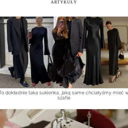
ARTYKUŁY
To dokładnie taka sukienka, jaką same chciałyśmy mieć 
szafie